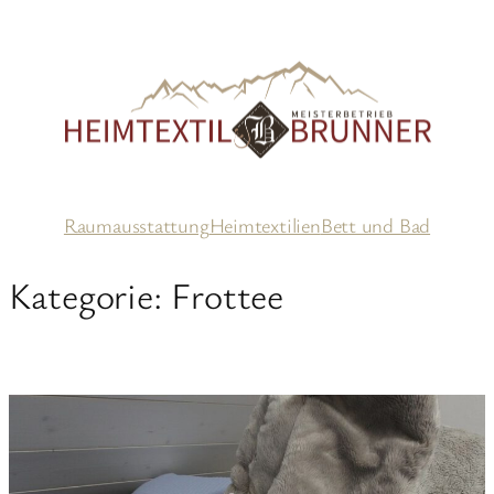
Zum
Inhalt
springen
Raumausstattung
Heimtextilien
Bett und Bad
Kategorie:
Frottee