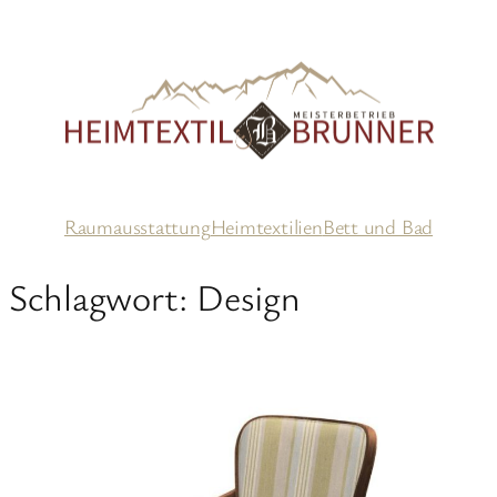
Zum
Inhalt
springen
Raumausstattung
Heimtextilien
Bett und Bad
Schlagwort:
Design