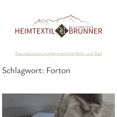
Zum
Inhalt
springen
Raumausstattung
Heimtextilien
Bett und Bad
Schlagwort:
Forton