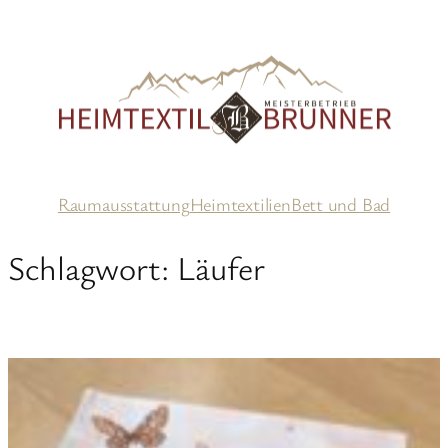
Zum
Inhalt
springen
Raumausstattung
Heimtextilien
Bett und Bad
Schlagwort:
Läufer