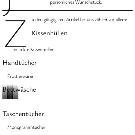
persönliches Wunschstück.
Z
u den gängigsten Artikel bei uns zählen vor allem:
Kissenhüllen
bestickte Kissenhüllen
Handtücher
Frottierwaren
Bettwäsche
Foto:
Foto:
Foto:
Foto:
https://raumstaging.de/
https://raumstaging.de/
https://raumstaging.de/
https://raumstaging.de/
Taschentücher
Monogrammtücher