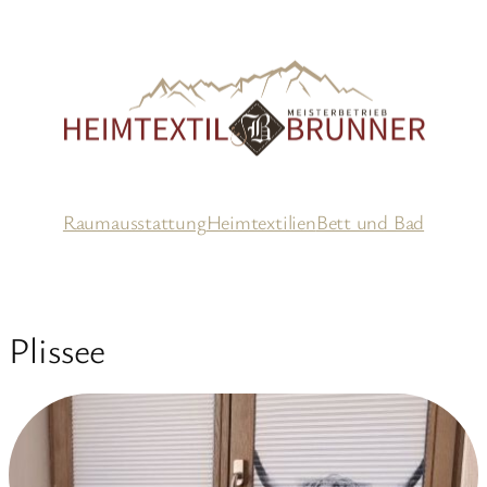
Zum
Inhalt
springen
Raumausstattung
Heimtextilien
Bett und Bad
Plissee