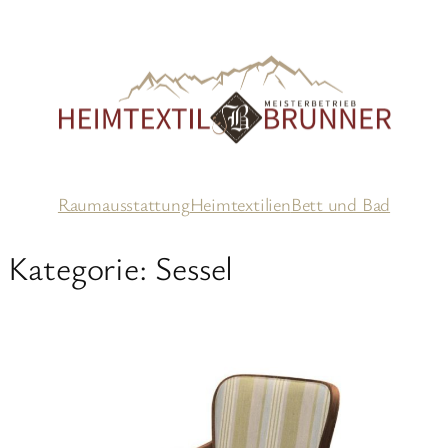
Zum
Inhalt
springen
Raumausstattung
Heimtextilien
Bett und Bad
Kategorie:
Sessel