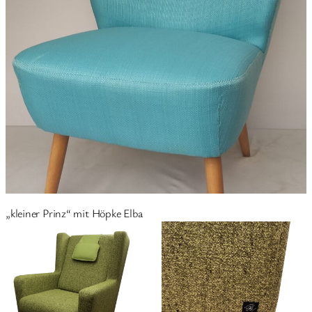
„kleiner Prinz“ mit Höpke Elba