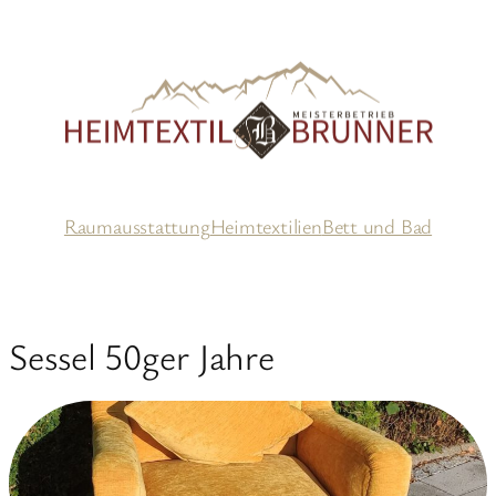
Zum
Inhalt
springen
Raumausstattung
Heimtextilien
Bett und Bad
Sessel 50ger Jahre