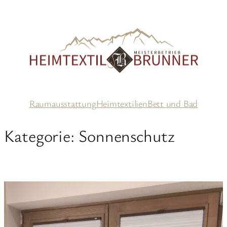
Zum
Inhalt
springen
Raumausstattung
Heimtextilien
Bett und Bad
Kategorie:
Sonnenschutz