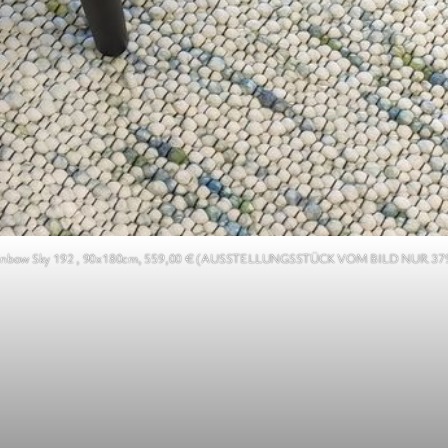
inbow Sky 192 , 90x180cm, 559,00 € (AUSSTELLUNGSSTÜCK VOM BILD NUR 37