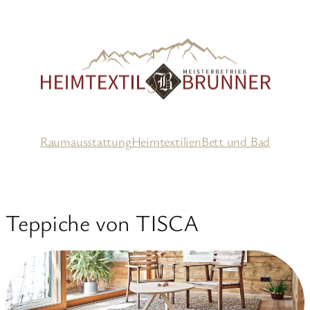
Zum
Inhalt
springen
Raumausstattung
Heimtextilien
Bett und Bad
Teppiche von TISCA